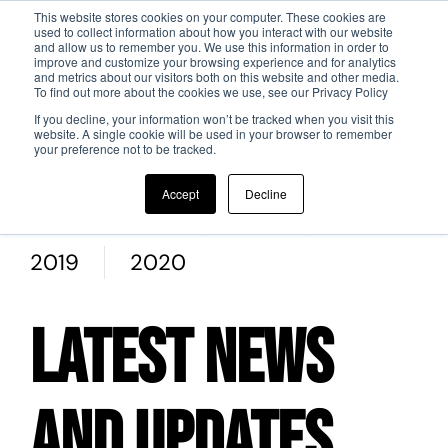
This website stores cookies on your computer. These cookies are
used to collect information about how you interact with our website
and allow us to remember you. We use this information in order to
Passa al contenuto principale
improve and customize your browsing experience and for analytics
and metrics about our visitors both on this website and other media.
To find out more about the cookies we use, see our Privacy Policy
If you decline, your information won’t be tracked when you visit this
website. A single cookie will be used in your browser to remember
your preference not to be tracked.
All
Edizione 2025
Paper
Accept
Decline
Edizione 2024
2023
2022
2019
2020
Latest News
and Updates