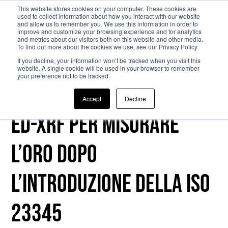
This website stores cookies on your computer. These cookies are
used to collect information about how you interact with our website
and allow us to remember you. We use this information in order to
Passa al contenuto principale
improve and customize your browsing experience and for analytics
and metrics about our visitors both on this website and other media.
To find out more about the cookies we use, see our Privacy Policy
If you decline, your information won’t be tracked when you visit this
website. A single cookie will be used in your browser to remember
your preference not to be tracked.
L’uso della tecnologia
Accept
Decline
ED-XRF per misurare
l’oro dopo
l’introduzione della ISO
23345