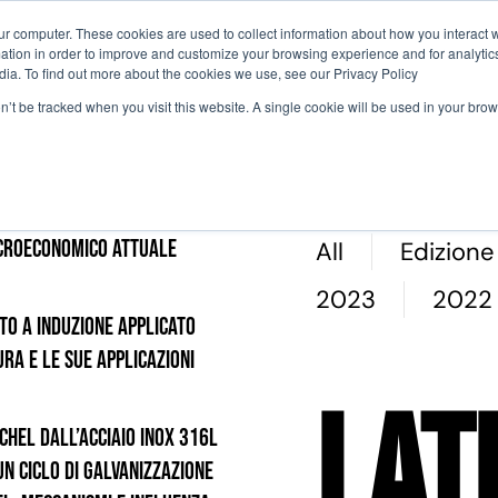
ur computer. These cookies are used to collect information about how you interact w
tion in order to improve and customize your browsing experience and for analytics
Perché Partecipare
Agenda
Comit
dia. To find out more about the cookies we use, see our Privacy Policy
on’t be tracked when you visit this website. A single cookie will be used in your b
 settore orafo nello
croeconomico attuale
All
Edizion
2023
2022
o a induzione applicato
ra e le sue applicazioni
Lat
ichel dall’Acciaio Inox 316L
un Ciclo di Galvanizzazione