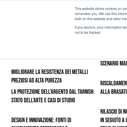
This website stores cookies on yo
remember you. We use this informa
Passa al contenuto principale
both on this website and other me
If you decline, your information w
not to be tracked.
Metalli preziosi tra politiche monetarie
e rischi geopolitici
Sfide per il
scenario ma
Migliorare la resistenza dei metalli
preziosi ad alta purezza
Riscaldament
La protezione dell’argento dal tarnish:
alla brasatu
stato dell’arte e casi di studio
Rilascio di N
Design e innovazione: fonti di
in seguito a 