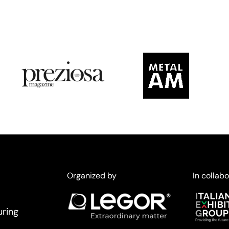
Organized by
In collabo
uring