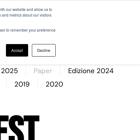
ith our website and allow us to
 and metrics about our visitors
ato Scientifico
Memorie JTF
Registrazione
Contatti
rowser to remember your preference
Accept
Decline
e 2025
Paper
Edizione 2024
2019
2020
est