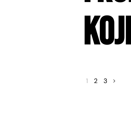
Koj
1
2
3