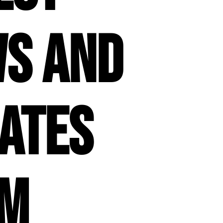
s and
ates
om