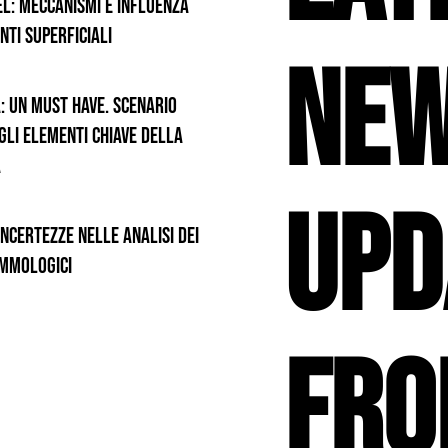
el: Meccanismi e Influenza
nti Superficiali
New
à: un must have. Scenario
gli elementi chiave della
à
Upd
incertezze nelle analisi dei
emmologici
fr