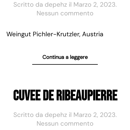
Scritto da
depehz
il
Marzo 2, 2023
.
su
Nessun commento
Green
Veltliner
Weingut Pichler-Krutzler, Austria
Supperin
Continua a leggere
Cuvee de Ribeaupierre
Scritto da
depehz
il
Marzo 2, 2023
.
su
Nessun commento