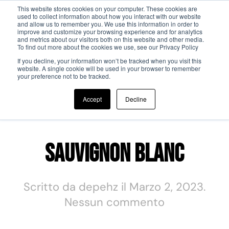
This website stores cookies on your computer. These cookies are
used to collect information about how you interact with our website
and allow us to remember you. We use this information in order to
Passa al contenuto principale
improve and customize your browsing experience and for analytics
and metrics about our visitors both on this website and other media.
To find out more about the cookies we use, see our Privacy Policy
If you decline, your information won’t be tracked when you visit this
website. A single cookie will be used in your browser to remember
your preference not to be tracked.
Dish Category:
White Wine
Accept
Decline
Sauvignon Blanc
Scritto da
depehz
il
Marzo 2, 2023
.
su
Nessun commento
Sauvignon