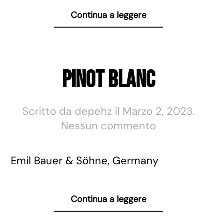
Continua a leggere
Pinot Blanc
Scritto da
depehz
il
Marzo 2, 2023
.
su
Nessun commento
Pinot
Blanc
Emil Bauer & Söhne, Germany
Continua a leggere