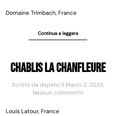
Cuvee
de
Domaine Trimbach, France
Ribeaupierr
Continua a leggere
Chablis La Chanfleure
Scritto da
depehz
il
Marzo 2, 2023
.
su
Nessun commento
Chablis
La
Louis Latour, France
Chanfleure