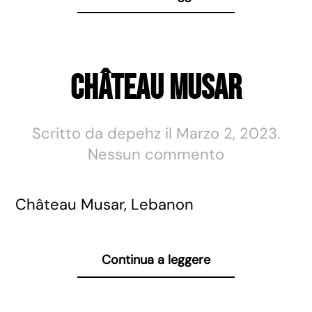
Château Musar
Scritto da
depehz
il
Marzo 2, 2023
.
su
Nessun commento
Château
Musar
Château Musar, Lebanon
Continua a leggere