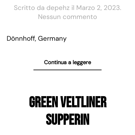
Scritto da
depehz
il
Marzo 2, 2023
.
su
Nessun commento
Riesling
Felsenberg
Dönnhoff, Germany
GG
Continua a leggere
Green Veltliner
Supperin