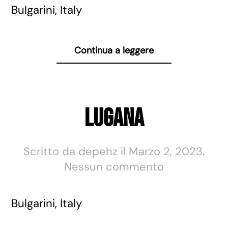
Blanc
Bulgarini, Italy
Continua a leggere
Lugana
Scritto da
depehz
il
Marzo 2, 2023
.
su
Nessun commento
Lugana
Bulgarini, Italy