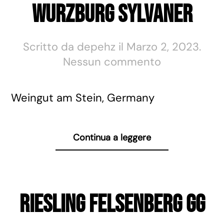
Wurzburg Sylvaner
Scritto da
depehz
il
Marzo 2, 2023
.
su
Nessun commento
Wurzburg
Sylvaner
Weingut am Stein, Germany
Continua a leggere
Riesling Felsenberg GG