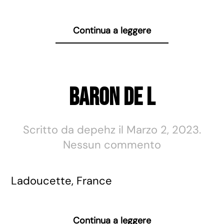
Continua a leggere
Baron De L
Scritto da
depehz
il
Marzo 2, 2023
.
su
Nessun commento
Baron
De
Ladoucette, France
L
Continua a leggere