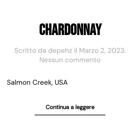
Chardonnay
Scritto da
depehz
il
Marzo 2, 2023
.
su
Nessun commento
Chardonnay
Salmon Creek, USA
Continua a leggere