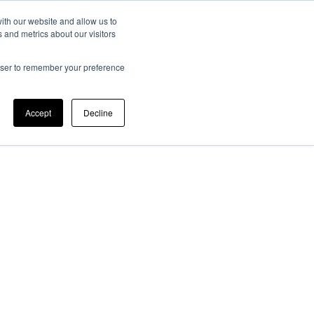
ith our website and allow us to
 and metrics about our visitors
ato Scientifico
Memorie JTF
Registrazione
Contatti
rowser to remember your preference
Accept
Decline