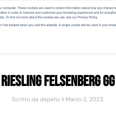
ur computer. These cookies are used to collect information about how you interact w
tion in order to improve and customize your browsing experience and for analytics
Perché Partecipare
Agenda
Comit
dia. To find out more about the cookies we use, see our Privacy Policy
on’t be tracked when you visit this website. A single cookie will be used in your b
Riesling Felsenberg GG
Scritto da
depehz
il
Marzo 2, 2023
.