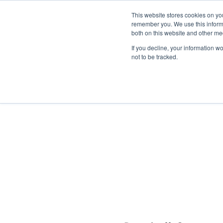
This website stores cookies on yo
remember you. We use this informa
Passa al contenuto principale
both on this website and other me
If you decline, your information w
not to be tracked.