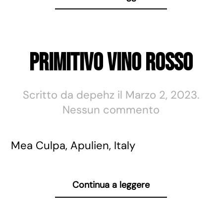
Primitivo Vino Rosso
Scritto da
depehz
il
Marzo 2, 2023
.
su
Nessun commento
Primitivo
Vino
Mea Culpa, Apulien, Italy
Rosso
Continua a leggere