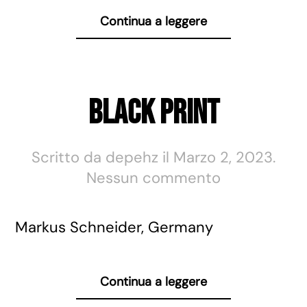
Continua a leggere
Black Print
Scritto da
depehz
il
Marzo 2, 2023
.
su
Nessun commento
Black
Print
Markus Schneider, Germany
Continua a leggere