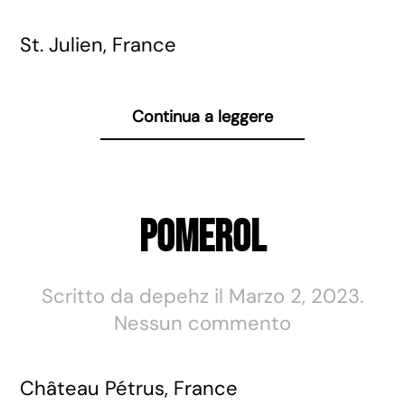
Château
Talbot
St. Julien, France
Continua a leggere
Pomerol
Scritto da
depehz
il
Marzo 2, 2023
.
su
Nessun commento
Pomerol
Château Pétrus, France