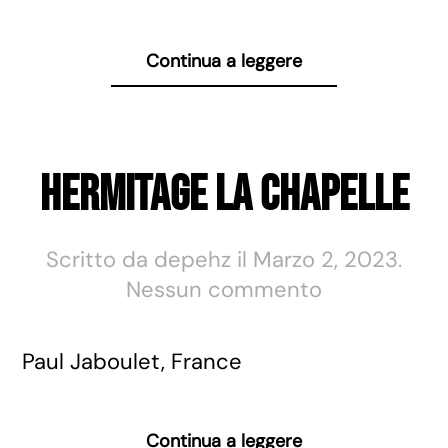
Continua a leggere
Hermitage La Chapelle
Scritto da
depehz
il
Marzo 2, 2023
.
su
Nessun commento
Hermitage
La
Paul Jaboulet, France
Chapelle
Continua a leggere