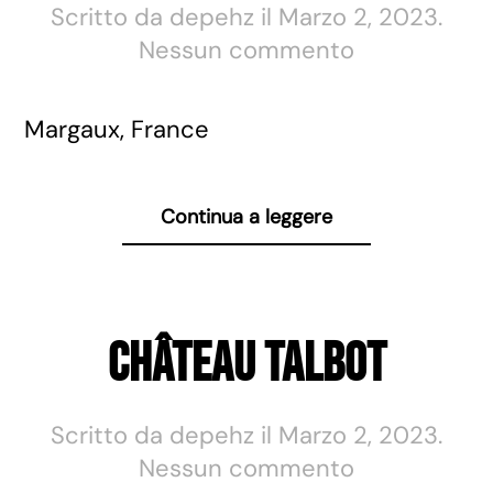
Scritto da
depehz
il
Marzo 2, 2023
.
su
Nessun commento
Château
Kirwan
Margaux, France
Continua a leggere
Château Talbot
Scritto da
depehz
il
Marzo 2, 2023
.
su
Nessun commento