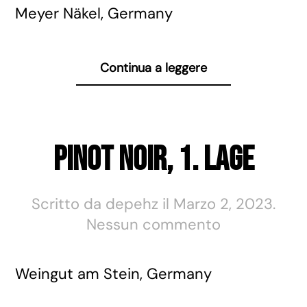
Noir
Meyer Näkel, Germany
Continua a leggere
Pinot Noir, 1. Lage
Scritto da
depehz
il
Marzo 2, 2023
.
su
Nessun commento
Pinot
Noir,
Weingut am Stein, Germany
1.
Lage