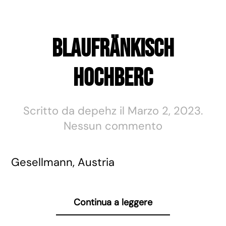
Blaufränkisch
Hochberc
Scritto da
depehz
il
Marzo 2, 2023
.
su
Nessun commento
Blaufränkisc
Hochberc
Gesellmann, Austria
Continua a leggere