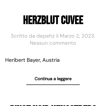
Herzblut Cuvee
Scritto da
depehz
il
Marzo 2, 2023
.
su
Nessun commento
Herzblut
Cuvee
Heribert Bayer, Austria
Continua a leggere