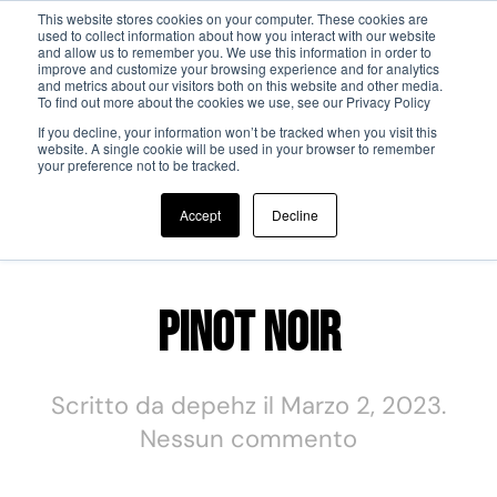
This website stores cookies on your computer. These cookies are
used to collect information about how you interact with our website
and allow us to remember you. We use this information in order to
Passa al contenuto principale
improve and customize your browsing experience and for analytics
and metrics about our visitors both on this website and other media.
To find out more about the cookies we use, see our Privacy Policy
If you decline, your information won’t be tracked when you visit this
website. A single cookie will be used in your browser to remember
your preference not to be tracked.
Dish Category:
Red Wine
Accept
Decline
Pinot Noir
Scritto da
depehz
il
Marzo 2, 2023
.
su
Nessun commento
Pinot