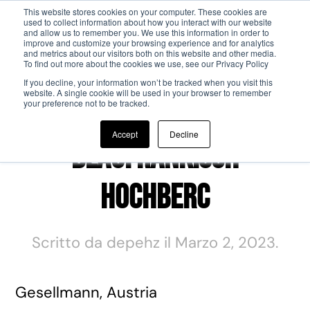
This website stores cookies on your computer. These cookies are
used to collect information about how you interact with our website
and allow us to remember you. We use this information in order to
Passa al contenuto principale
improve and customize your browsing experience and for analytics
and metrics about our visitors both on this website and other media.
To find out more about the cookies we use, see our Privacy Policy
If you decline, your information won’t be tracked when you visit this
website. A single cookie will be used in your browser to remember
your preference not to be tracked.
Accept
Decline
Blaufränkisch
Hochberc
Scritto da
depehz
il
Marzo 2, 2023
.
Gesellmann, Austria