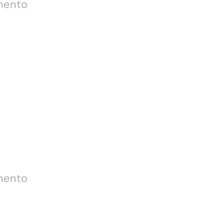
su
mento
Veuve
Clicquot
Rosé
su
mento
Krug
Grand
Cuvée