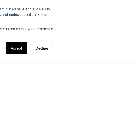
ith our website and allow us to
 and metrics about our visitors
ato Scientifico
Memorie JTF
Registrazione
Contatti
rowser to remember your preference
Accept
Decline