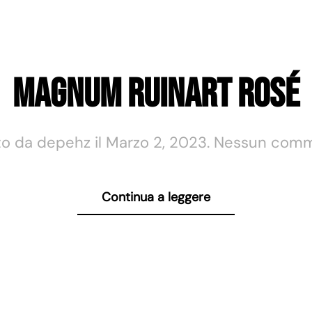
Magnum Ruinart Rosé
to da
depehz
il
Marzo 2, 2023
.
Nessun com
Continua a leggere