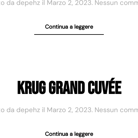
to da
depehz
il
Marzo 2, 2023
.
Nessun com
Continua a leggere
Krug Grand Cuvée
to da
depehz
il
Marzo 2, 2023
.
Nessun com
Continua a leggere