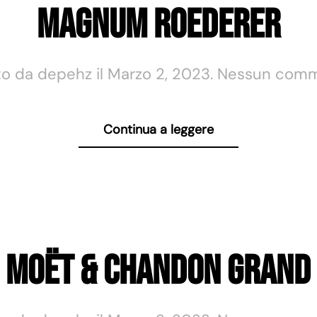
Magnum Roederer
to da
depehz
il
Marzo 2, 2023
.
Nessun com
Continua a leggere
Moët & Chandon Grand