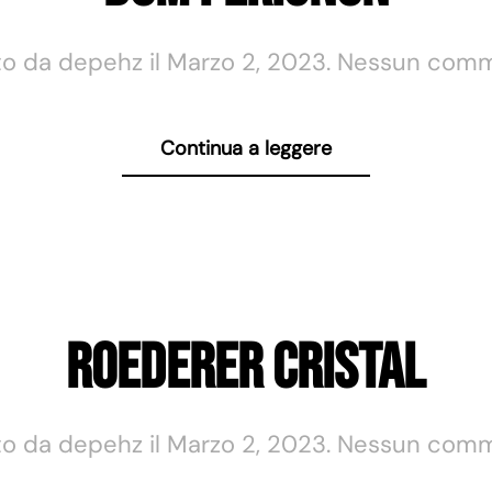
to da
depehz
il
Marzo 2, 2023
.
Nessun com
Continua a leggere
Roederer Cristal
to da
depehz
il
Marzo 2, 2023
.
Nessun com