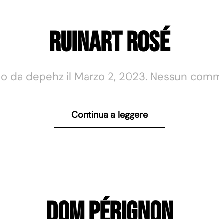
Ruinart Rosé
to da
depehz
il
Marzo 2, 2023
.
Nessun com
Continua a leggere
Dom Pérignon