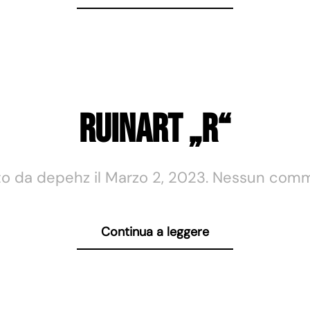
Ruinart „R“
to da
depehz
il
Marzo 2, 2023
.
Nessun com
Continua a leggere