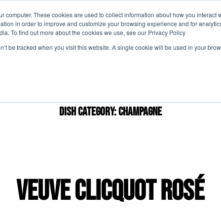
ur computer. These cookies are used to collect information about how you interact w
tion in order to improve and customize your browsing experience and for analytics
Perché Partecipare
Agenda
Comit
dia. To find out more about the cookies we use, see our Privacy Policy
on’t be tracked when you visit this website. A single cookie will be used in your b
Dish Category:
Champagne
Veuve Clicquot Rosé