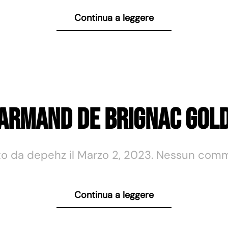
Continua a leggere
Armand de Brignac Gol
to da
depehz
il
Marzo 2, 2023
.
Nessun com
Continua a leggere