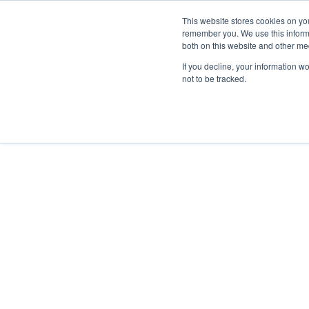
This website stores cookies on yo
remember you. We use this informa
Passa al contenuto principale
both on this website and other me
If you decline, your information w
not to be tracked.