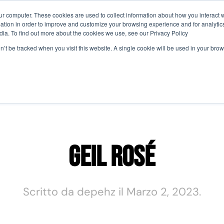
ur computer. These cookies are used to collect information about how you interact w
tion in order to improve and customize your browsing experience and for analytics
Perché Partecipare
Agenda
Comit
dia. To find out more about the cookies we use, see our Privacy Policy
on’t be tracked when you visit this website. A single cookie will be used in your b
Geil Rosé
Scritto da
depehz
il
Marzo 2, 2023
.