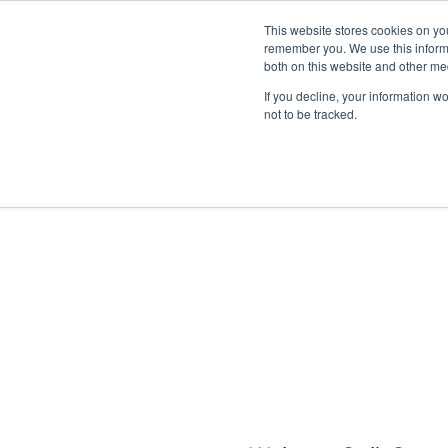
This website stores cookies on yo
remember you. We use this informa
Passa al contenuto principale
both on this website and other me
If you decline, your information w
not to be tracked.