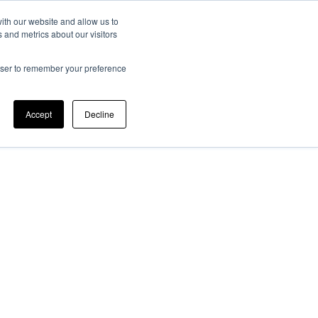
ith our website and allow us to
 and metrics about our visitors
ato Scientifico
Memorie JTF
Registrazione
Contatti
rowser to remember your preference
Accept
Decline