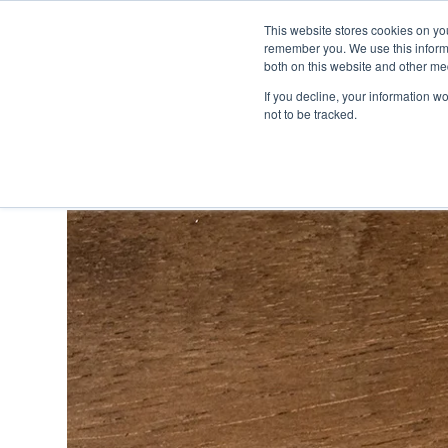
This website stores cookies on yo
remember you. We use this informa
Passa al contenuto principale
both on this website and other me
If you decline, your information w
not to be tracked.