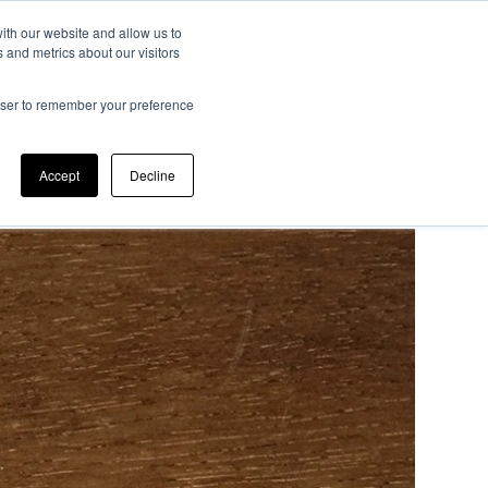
ith our website and allow us to
 and metrics about our visitors
ato Scientifico
Memorie JTF
Registrazione
Contatti
rowser to remember your preference
Accept
Decline