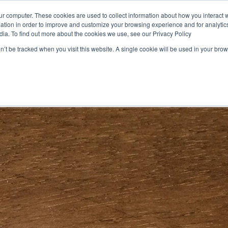
ur computer. These cookies are used to collect information about how you interact w
tion in order to improve and customize your browsing experience and for analytics
Perché Partecipare
Agenda
Comit
dia. To find out more about the cookies we use, see our Privacy Policy
on’t be tracked when you visit this website. A single cookie will be used in your b