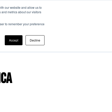
ith our website and allow us to
 and metrics about our visitors
ato Scientifico
Memorie JTF
Registrazione
Contatti
rowser to remember your preference
Accept
Decline
nca