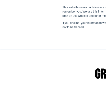
This website stores cookies on yo
remember you. We use this informa
Passa al contenuto principale
both on this website and other me
If you decline, your information w
not to be tracked.
Gr