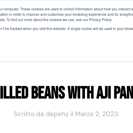
ur computer. These cookies are used to collect information about how you interact w
tion in order to improve and customize your browsing experience and for analytics
Perché Partecipare
Agenda
Comit
dia. To find out more about the cookies we use, see our Privacy Policy
on’t be tracked when you visit this website. A single cookie will be used in your b
illed Beans with Aji Pa
Scritto da
depehz
il
Marzo 2, 2023
.